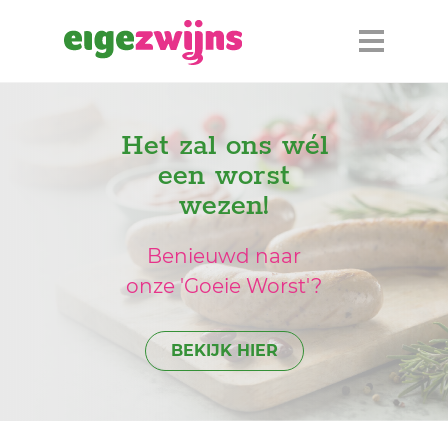
Het zal ons wél
een worst
wezen!
Benieuwd naar
onze 'Goeie Worst'?
BEKIJK HIER